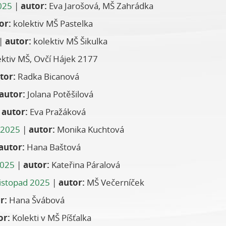
025
|
autor:
Eva Jarošová, MŠ Zahrádka
or:
kolektiv MŠ Pastelka
|
autor:
kolektiv MŠ Šikulka
ktiv MŠ, Ovčí Hájek 2177
tor:
Radka Bicanová
autor:
Jolana Potěšilová
|
autor:
Eva Pražáková
 2025
|
autor:
Monika Kuchtová
autor:
Hana Baštová
2025
|
autor:
Kateřina Páralová
listopad 2025
|
autor:
MŠ Večerníček
r:
Hana Švábová
or:
Kolekti v MŠ Píšťalka