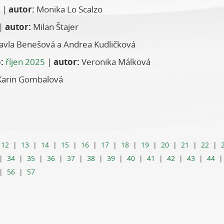
|
autor:
Monika Lo Scalzo
|
autor:
Milan Štajer
avla Benešová a Andrea Kudličková
:
říjen 2025
|
autor:
Veronika Málková
arin Gombalová
|
12
|
13
|
14
|
15
|
16
|
17
|
18
|
19
|
20
|
21
|
22
|
|
34
|
35
|
36
|
37
|
38
|
39
|
40
|
41
|
42
|
43
|
44
|
56
|
57