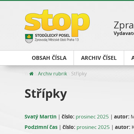
Zpra
Vydavate
OBSAH ČÍSLA
ARCHIV ČÍSEL
Archiv rubrik
Střípky
Střípky
Svatý Martin
|
číslo:
prosinec 2025
|
autor:
M
Podzimní čas
|
číslo:
prosinec 2025
|
autor:
K