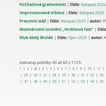
Počítačová gramotnost
|
číslo:
listopad 2025
Improvizovaná tržnice
|
číslo:
listopad 2025
Pracovní stáž
|
číslo:
listopad 2025
|
autor:
P
Mezinárodní ocenění „Hrdinové fast“
|
číslo
Klub Malý školák
|
číslo:
říjen 2025
|
autor:
K
zobrazuji položky 40 až 60 z 1123:
3
1
|
2
|
|
4
|
5
|
6
|
7
|
8
|
9
|
10
|
11
|
25
|
26
|
27
|
28
|
29
|
30
|
31
|
32
|
33
|
47
|
48
|
49
|
50
|
51
|
52
|
53
|
54
|
55