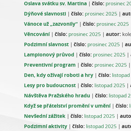
Oslava svátku sv. Martina
|
číslo:
prosinec 2
Dýňové slavnosti
|
číslo:
prosinec 2025
|
aut
Vánoce už „zazvonily“
|
číslo:
prosinec 2025
Věncování
|
číslo:
prosinec 2025
|
autor:
kole
Podzimní slavnost
|
číslo:
prosinec 2025
|
au
Lampionový průvod
|
číslo:
prosinec 2025
|
Preventivní program
|
číslo:
prosinec 2025
Den, kdy ožívají roboti a hry
|
číslo:
listopad
Lesy pro budoucnost
|
číslo:
listopad 2025
|
Návštěva Pražského hradu
|
číslo:
listopad 
Když se přátelství promění v umění
|
číslo:
Nevšední zážitek
|
číslo:
listopad 2025
|
auto
Podzimní aktivity
|
číslo:
listopad 2025
|
aut