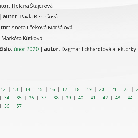
tor:
Helena Štajerová
|
autor:
Pavla Benešová
tor:
Aneta Ečeková Maršálová
:
Markéta Kůtková
číslo:
únor 2020
|
autor:
Dagmar Eckhardtová a lektork
|
12
|
13
|
14
|
15
|
16
|
17
|
18
|
19
|
20
|
21
|
22
|
|
34
|
35
|
36
|
37
|
38
|
39
|
40
|
41
|
42
|
43
|
44
|
56
|
57