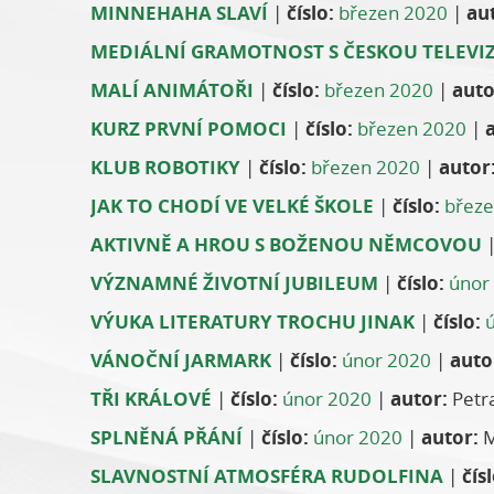
MINNEHAHA SLAVÍ
|
číslo:
březen 2020
|
au
MEDIÁLNÍ GRAMOTNOST S ČESKOU TELEVIZ
MALÍ ANIMÁTOŘI
|
číslo:
březen 2020
|
auto
KURZ PRVNÍ POMOCI
|
číslo:
březen 2020
|
KLUB ROBOTIKY
|
číslo:
březen 2020
|
autor
JAK TO CHODÍ VE VELKÉ ŠKOLE
|
číslo:
březe
AKTIVNĚ A HROU S BOŽENOU NĚMCOVOU
VÝZNAMNÉ ŽIVOTNÍ JUBILEUM
|
číslo:
únor
VÝUKA LITERATURY TROCHU JINAK
|
číslo:
VÁNOČNÍ JARMARK
|
číslo:
únor 2020
|
auto
TŘI KRÁLOVÉ
|
číslo:
únor 2020
|
autor:
Petra
SPLNĚNÁ PŘÁNÍ
|
číslo:
únor 2020
|
autor:
M
SLAVNOSTNÍ ATMOSFÉRA RUDOLFINA
|
čísl