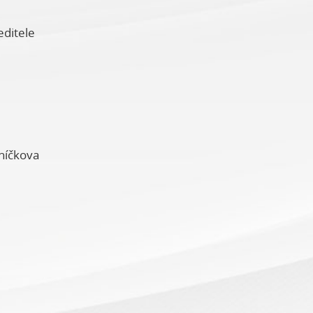
editele
níčkova