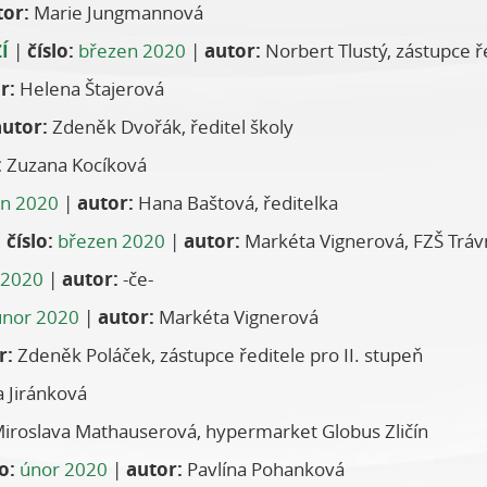
tor:
Marie Jungmannová
Í
|
číslo:
březen 2020
|
autor:
Norbert Tlustý, zástupce ř
r:
Helena Štajerová
autor:
Zdeněk Dvořák, ředitel školy
:
Zuzana Kocíková
n 2020
|
autor:
Hana Baštová, ředitelka
|
číslo:
březen 2020
|
autor:
Markéta Vignerová, FZŠ Tráv
 2020
|
autor:
-če-
únor 2020
|
autor:
Markéta Vignerová
r:
Zdeněk Poláček, zástupce ředitele pro II. stupeň
 Jiránková
iroslava Mathauserová, hypermarket Globus Zličín
o:
únor 2020
|
autor:
Pavlína Pohanková