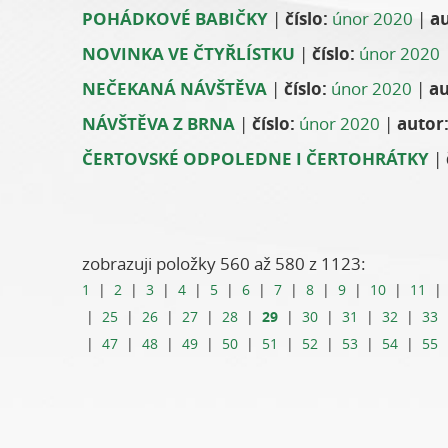
POHÁDKOVÉ BABIČKY
|
číslo:
únor 2020
|
au
NOVINKA VE ČTYŘLÍSTKU
|
číslo:
únor 2020
NEČEKANÁ NÁVŠTĚVA
|
číslo:
únor 2020
|
au
NÁVŠTĚVA Z BRNA
|
číslo:
únor 2020
|
autor
ČERTOVSKÉ ODPOLEDNE I ČERTOHRÁTKY
|
zobrazuji položky 560 až 580 z 1123:
1
|
2
|
3
|
4
|
5
|
6
|
7
|
8
|
9
|
10
|
11
29
|
25
|
26
|
27
|
28
|
|
30
|
31
|
32
|
33
|
47
|
48
|
49
|
50
|
51
|
52
|
53
|
54
|
55