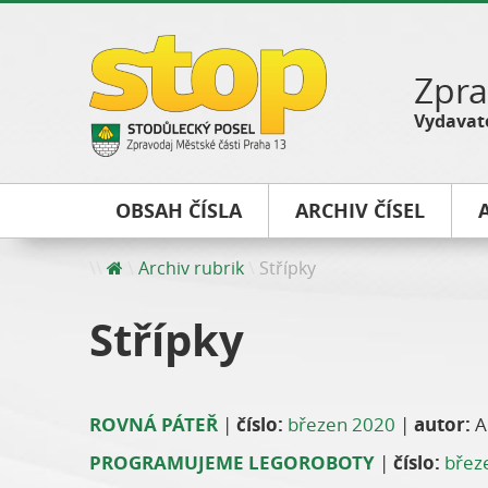
Zpra
Vydavate
OBSAH ČÍSLA
ARCHIV ČÍSEL
Archiv rubrik
Střípky
Střípky
ROVNÁ PÁTEŘ
|
číslo:
březen 2020
|
autor:
A
PROGRAMUJEME LEGOROBOTY
|
číslo:
břez