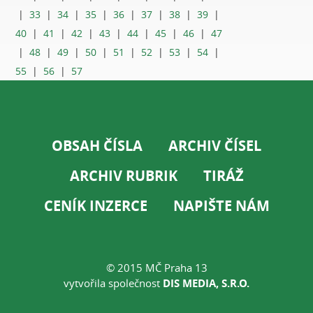
|
33
|
34
|
35
|
36
|
37
|
38
|
39
|
40
|
41
|
42
|
43
|
44
|
45
|
46
|
47
|
48
|
49
|
50
|
51
|
52
|
53
|
54
|
55
|
56
|
57
OBSAH ČÍSLA
ARCHIV ČÍSEL
ARCHIV RUBRIK
TIRÁŽ
CENÍK INZERCE
NAPIŠTE NÁM
© 2015 MČ Praha 13
vytvořila společnost
DIS MEDIA, S.R.O.