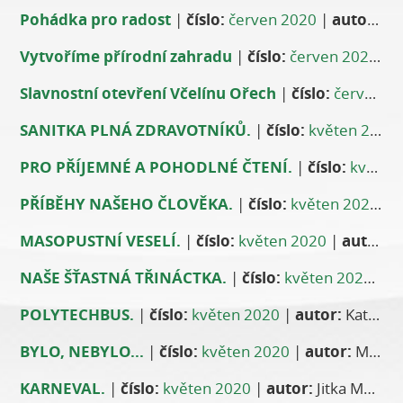
Pohádka pro radost
|
číslo:
červen 2020
|
autor:
Ev
Vytvoříme přírodní zahradu
|
číslo:
červen 2020
|
a
Slavnostní otevření Včelínu Ořech
|
číslo:
červen 2020
SANITKA PLNÁ ZDRAVOTNÍKŮ.
|
číslo:
květen 2020
PRO PŘÍJEMNÉ A POHODLNÉ ČTENÍ.
|
číslo:
květen 2020
PŘÍBĚHY NAŠEHO ČLOVĚKA.
|
číslo:
květen 2020
|
a
MASOPUSTNÍ VESELÍ.
|
číslo:
květen 2020
|
autor:
D
NAŠE ŠŤASTNÁ TŘINÁCTKA.
|
číslo:
květen 2020
|
a
POLYTECHBUS.
|
číslo:
květen 2020
|
autor:
Kateřina Srbová
BYLO, NEBYLO...
|
číslo:
květen 2020
|
autor:
Markéta Vignerová
KARNEVAL.
|
číslo:
květen 2020
|
autor:
Jitka Machurová, ředitelka