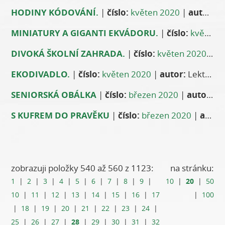
HODINY KÓDOVÁNÍ.
|
číslo:
květen 2020
|
autor:
Vá
MINIATURY A GIGANTI EKVÁDORU.
|
číslo:
květen 2020
DIVOKÁ ŠKOLNÍ ZAHRADA.
|
číslo:
květen 2020
|
au
EKODIVADLO.
|
číslo:
květen 2020
|
autor:
Lektorky DDM Stodůlky
SENIORSKÁ OBÁLKA
|
číslo:
březen 2020
|
autor:
Jiř
S KUFREM DO PRAVĚKU
|
číslo:
březen 2020
|
autor:
zobrazuji položky 540 až 560 z 1123:
na stránku:
20
1
|
2
|
3
|
4
|
5
|
6
|
7
|
8
|
9
|
10
|
|
50
10
|
11
|
12
|
13
|
14
|
15
|
16
|
17
|
100
|
18
|
19
|
20
|
21
|
22
|
23
|
24
|
28
25
|
26
|
27
|
|
29
|
30
|
31
|
32