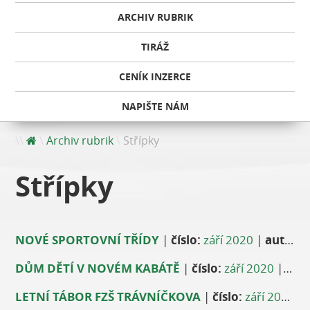
ARCHIV RUBRIK
TIRÁŽ
CENÍK INZERCE
NAPIŠTE NÁM
Archiv rubrik
Střípky
Střípky
NOVÉ SPORTOVNÍ TŘÍDY
|
číslo:
září 2020
|
autor:
J
DŮM DĚTÍ V NOVÉM KABÁTĚ
|
číslo:
září 2020
|
aut
LETNÍ TÁBOR FZŠ TRÁVNÍČKOVA
|
číslo:
září 2020
|