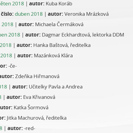
věten 2018
|
autor:
Kuba Koráb
|
číslo:
duben 2018
|
autor:
Veronika Mrázková
 2018
|
autor:
Michaela Čermáková
ben 2018
|
autor:
Dagmar Eckhardtová, lektorka DDM
 2018
|
autor:
Hanka Baštová, ředitelka
 2018
|
autor:
Mazánková Klára
or:
-če-
autor:
Zdeňka Hiřmanová
018
|
autor:
Učitelky Pavla a Andrea
8
|
autor:
Eva Křivanová
utor:
Katka Šormová
or:
Jitka Machurová, ředitelka
8
|
autor:
-red-