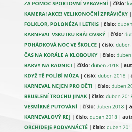
ZA POMOC SPORTOVNÍ VYBAVENÍ
|
číslo:
k
KAMERA! AKCE! VELIKONOČNÍ ZPRÁVIČKY
FOLKLOR, POLONÉZA I LETKIS
|
číslo:
duben
KARNEVAL VSKUTKU KRÁLOVSKÝ
|
číslo:
du
POHÁDKOVÁ NOC VE ŠKOLCE
|
číslo:
duben
ČAS NA KORÁLE A KLOBOUKY
|
číslo:
duben
BARVY NA RADNICI
|
číslo:
duben 2018
|
aut
KDYŽ TĚ POLÍBÍ MÚZA
|
číslo:
duben 2018
|
KARNEVAL NEJEN PRO DĚTI
|
číslo:
duben 2
BRUSLENÍ TROCHU JINAK
|
číslo:
duben 201
VESMÍRNÉ PUTOVÁNÍ
|
číslo:
duben 2018
|
a
KARNEVALOVÝ REJ
|
číslo:
duben 2018
|
aut
ORCHIDEJE PODVANÁCTÉ
|
číslo:
duben 201