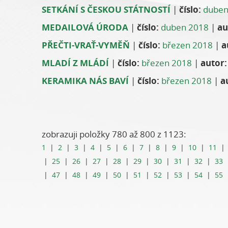
SETKÁNÍ S ČESKOU STÁTNOSTÍ
|
číslo:
duben
MEDAILOVÁ ÚRODA
|
číslo:
duben 2018
|
au
PŘEČTI-VRAŤ-VYMĚŇ
|
číslo:
březen 2018
|
a
MLADÍ Z MLÁDÍ
|
číslo:
březen 2018
|
autor:
KERAMIKA NÁS BAVÍ
|
číslo:
březen 2018
|
a
zobrazuji položky 780 až 800 z 1123:
1
|
2
|
3
|
4
|
5
|
6
|
7
|
8
|
9
|
10
|
11
|
25
|
26
|
27
|
28
|
29
|
30
|
31
|
32
|
33
|
47
|
48
|
49
|
50
|
51
|
52
|
53
|
54
|
55