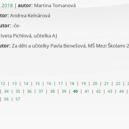
 2018
|
autor:
Martina Tomanová
tor:
Andrea Kelnárová
utor:
-če-
Iveta Pichlová, učitelka AJ
utor:
Za děti a učitelky Pavla Benešová, MŠ Mezi Školami 
|
12
|
13
|
14
|
15
|
16
|
17
|
18
|
19
|
20
|
21
|
22
|
40
|
34
|
35
|
36
|
37
|
38
|
39
|
|
41
|
42
|
43
|
44
|
56
|
57