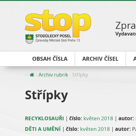
Zpra
Vydavate
OBSAH ČÍSLA
ARCHIV ČÍSEL
Archiv rubrik
Střípky
Střípky
RECYKLOSAUŘI
|
číslo:
květen 2018
|
autor:
DĚTI A UMĚNÍ
|
číslo:
květen 2018
|
autor:
Pa