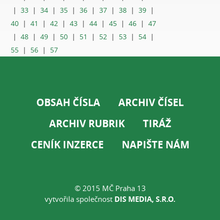
|
33
|
34
|
35
|
36
|
37
|
38
|
39
|
40
|
41
|
42
|
43
|
44
|
45
|
46
|
47
|
48
|
49
|
50
|
51
|
52
|
53
|
54
|
55
|
56
|
57
OBSAH ČÍSLA
ARCHIV ČÍSEL
ARCHIV RUBRIK
TIRÁŽ
CENÍK INZERCE
NAPIŠTE NÁM
© 2015 MČ Praha 13
vytvořila společnost
DIS MEDIA, S.R.O.