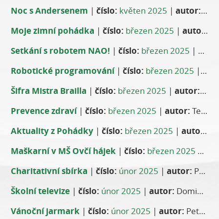
Noc s Andersenem
|
číslo:
květen 2025
|
autor:
Lýdi
Moje zimní pohádka
|
číslo:
březen 2025
|
autor:
Ma
Setkání s robotem NAO!
|
číslo:
březen 2025
|
auto
Robotické programování
|
číslo:
březen 2025
|
aut
Šifra Mistra Brailla
|
číslo:
březen 2025
|
autor:
MŠ P
Prevence zdraví
|
číslo:
březen 2025
|
autor:
Tereza Hejhalová
Aktuality z Pohádky
|
číslo:
březen 2025
|
autor:
Vě
Maškarní v MŠ Ovčí hájek
|
číslo:
březen 2025
|
aut
Charitativní sbírka
|
číslo:
únor 2025
|
autor:
Pavlína Filipová Tomsová
Školní televize
|
číslo:
únor 2025
|
autor:
Dominik Polách
Vánoční jarmark
|
číslo:
únor 2025
|
autor:
Petra Rajtrová