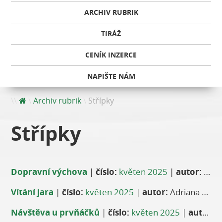
ARCHIV RUBRIK
TIRÁŽ
CENÍK INZERCE
NAPIŠTE NÁM
Archiv rubrik
Střípky
Střípky
Dopravní výchova
|
číslo:
květen 2025
|
autor:
Monika Lo Scalzo
Vítání jara
|
číslo:
květen 2025
|
autor:
Adriana Hlavačková
Návštěva u prvňáčků
|
číslo:
květen 2025
|
autor:
P