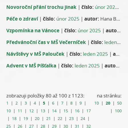
Novoroční přání trochu jinak
|
číslo:
únor 2025
|
au
Péče o zdraví
|
číslo:
únor 2025
|
autor:
Hana Baštová
Vzpomínka na Vánoce
|
číslo:
únor 2025
|
autor:
Vě
Předvánoční čas v MŠ Večerníček
|
číslo:
leden 2025
Návštěvy v MŠ Palouček
|
číslo:
leden 2025
|
autor:
Advent v MŠ Píšťalka
|
číslo:
leden 2025
|
autor:
Kol
zobrazuji položky 80 až 100 z 1123:
na stránku:
5
20
1
|
2
|
3
|
4
|
|
6
|
7
|
8
|
9
|
10
|
|
50
10
|
11
|
12
|
13
|
14
|
15
|
16
|
17
|
100
|
18
|
19
|
20
|
21
|
22
|
23
|
24
|
25
|
26
|
27
|
28
|
29
|
30
|
31
|
32