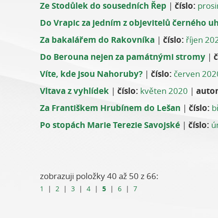
Ze Stodůlek do sousedních Řep
|
číslo:
pros
Do Vrapic za jedním z objevitelů černého uh
Za bakalářem do Rakovníka
|
číslo:
říjen 20
Do Berouna nejen za památnými stromy
|
č
Víte, kde jsou Nahoruby?
|
číslo:
červen 202
Vltava z vyhlídek
|
číslo:
květen 2020
|
autor
Za Františkem Hrubínem do Lešan
|
číslo:
b
Po stopách Marie Terezie Savojské
|
číslo:
ú
zobrazuji položky 40 až 50 z 66:
5
1
|
2
|
3
|
4
|
|
6
|
7