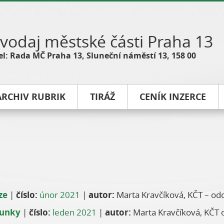
vodaj městské části Praha 13
l: Rada MČ Praha 13, Sluneční náměstí 13, 158 00
ARCHIV RUBRIK
TIRÁŽ
CENÍK INZERCE
ze
|
číslo:
únor 2021
|
autor:
Marta Kravčíková, KČT – odd
ounky
|
číslo:
leden 2021
|
autor:
Marta Kravčíková, KČT 