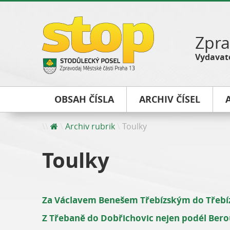
Zpra
Vydavate
OBSAH ČÍSLA
ARCHIV ČÍSEL
Archiv rubrik
Toulky
Toulky
Za Václavem Benešem Třebízským do Třebí
Z Třebaně do Dobřichovic nejen podél Ber