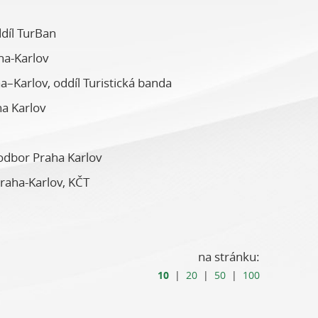
díl TurBan
ha-Karlov
–Karlov, oddíl Turistická banda
ha Karlov
 odbor Praha Karlov
raha-Karlov, KČT
na stránku:
10
|
20
|
50
|
100