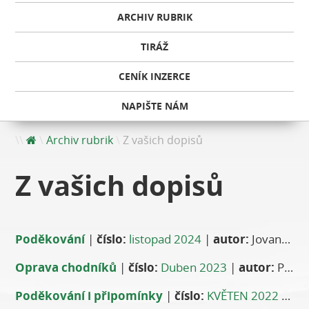
ARCHIV RUBRIK
TIRÁŽ
CENÍK INZERCE
NAPIŠTE NÁM
Archiv rubrik
Z vašich dopisů
Z vašich dopisů
Poděkování
|
číslo:
listopad 2024
|
autor:
Jovana Chvojková
Oprava chodníků
|
číslo:
Duben 2023
|
autor:
Petr R. Palouš
Poděkování i připomínky
|
číslo:
KVĚTEN 2022
|
aut