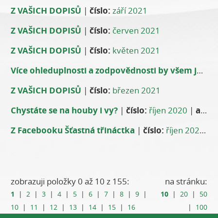
Z VAŠICH DOPISŮ
|
číslo:
září 2021
Z VAŠICH DOPISŮ
|
číslo:
červen 2021
Z VAŠICH DOPISŮ
|
číslo:
květen 2021
Více ohleduplnosti a zodpovědnosti by všem jen prospělo
Z VAŠICH DOPISŮ
|
číslo:
březen 2021
Chystáte se na houby i vy?
|
číslo:
říjen 2020
|
autor:
Z Facebooku Šťastná třináctka
|
číslo:
říjen 2020
|
a
zobrazuji položky 0 až 10 z 155:
na stránku:
1
10
|
2
|
3
|
4
|
5
|
6
|
7
|
8
|
9
|
|
20
|
50
10
|
11
|
12
|
13
|
14
|
15
|
16
|
100