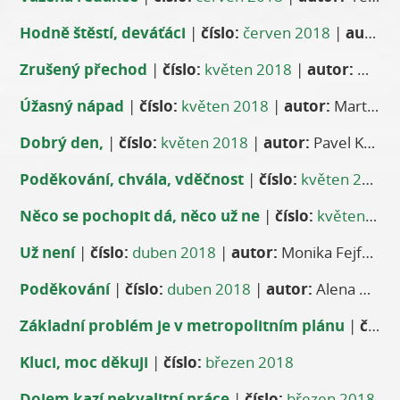
Hodně štěstí, deváťáci
|
číslo:
červen 2018
|
autor:
A
Zrušený přechod
|
číslo:
květen 2018
|
autor:
Manželé Rajmonovi
Úžasný nápad
|
číslo:
květen 2018
|
autor:
Martin Halada
Dobrý den,
|
číslo:
květen 2018
|
autor:
Pavel Kohout
Poděkování, chvála, vděčnost
|
číslo:
květen 2018
Něco se pochopit dá, něco už ne
|
číslo:
květen 2018
Už není
|
číslo:
duben 2018
|
autor:
Monika Fejfarová
Poděkování
|
číslo:
duben 2018
|
autor:
Alena Dušková
Základní problém je v metropolitním plánu
|
číslo:
Kluci, moc děkuji
|
číslo:
březen 2018
Dojem kazí nekvalitní práce
|
číslo:
březen 2018