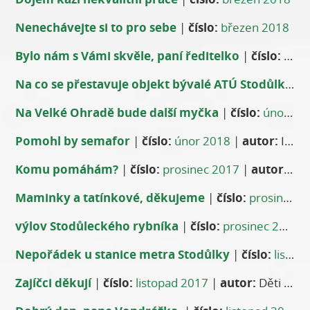
Nenechávejte si to pro sebe
|
číslo:
březen 2018
Bylo nám s Vámi skvěle, paní ředitelko
|
číslo:
břez
Na co se přestavuje objekt bývalé ATÚ Stodůlky
|
č
Na Velké Ohradě bude další myčka
|
číslo:
únor 2018
Pomohl by semafor
|
číslo:
únor 2018
|
autor:
Iva Kubištová
Komu pomáhám?
|
číslo:
prosinec 2017
|
autor:
Hon
Maminky a tatínkové, děkujeme
|
číslo:
prosinec 2017
výlov Stodůleckého rybníka
|
číslo:
prosinec 2017
Nepořádek u stanice metra Stodůlky
|
číslo:
listopad 2017
Zajíčci děkují
|
číslo:
listopad 2017
|
autor:
Děti a rodiče ze třídy Zajíčci