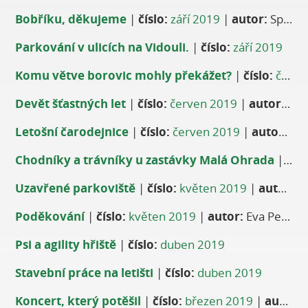
Bobříku, děkujeme
|
číslo:
září 2019
|
autor:
Spokojený Bobřík Vašík a babi Monča
Parkování v ulicích na Vidouli.
|
číslo:
září 2019
Komu větve borovic mohly překážet?
|
číslo:
červen 2019
Devět šťastných let
|
číslo:
červen 2019
|
autor:
Vaš
Letošní čarodejnice
|
číslo:
červen 2019
|
autor:
Jiř
Chodníky a trávníky u zastávky Malá Ohrada
|
čísl
Uzavřené parkoviště
|
číslo:
květen 2019
|
autor:
On
Poděkování
|
číslo:
květen 2019
|
autor:
Eva Pechoušová
Psi a agility hřiště
|
číslo:
duben 2019
Stavební práce na letišti
|
číslo:
duben 2019
Koncert, který potěšil
|
číslo:
březen 2019
|
autor:
Z