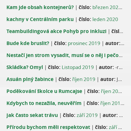
Kam jde obsah kontejnerů?
|
číslo:
březen 2020
|
a
kachny v Centrálním parku
|
číslo:
leden 2020
Teambuildingová akce Pohyb pro inkluzi
|
číslo:
pr
Bude kde bruslit?
|
číslo:
prosinec 2019
|
autor:
Zde
Nestačí jen strom vysadit, musí se o něj i pečovat
Skládka? Omyl
|
číslo:
Listopad 2019
|
autor:
-red-
Asuán plný žabince
|
číslo:
říjen 2019
|
autor:
Jan Zeman
Poděkování školce u Rumcajse
|
číslo:
říjen 2019
|
Kdybych to nezažila, neuvěřím
|
číslo:
říjen 2019
|
Jak často sekat trávu
|
číslo:
září 2019
|
autor:
Zuzana Keményová
Přírodu bychom měli respektovat
|
číslo:
září 2019