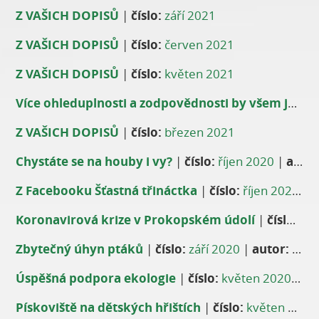
Z VAŠICH DOPISŮ
|
číslo:
září 2021
Z VAŠICH DOPISŮ
|
číslo:
červen 2021
Z VAŠICH DOPISŮ
|
číslo:
květen 2021
Více ohleduplnosti a zodpovědnosti by všem jen prospělo
Z VAŠICH DOPISŮ
|
číslo:
březen 2021
Chystáte se na houby i vy?
|
číslo:
říjen 2020
|
autor:
Z Facebooku Šťastná třináctka
|
číslo:
říjen 2020
|
a
Koronavirová krize v Prokopském údolí
|
číslo:
zář
Zbytečný úhyn ptáků
|
číslo:
září 2020
|
autor:
Veronika Helzel
Úspěšná podpora ekologie
|
číslo:
květen 2020
|
au
Pískoviště na dětských hřištích
|
číslo:
květen 2020