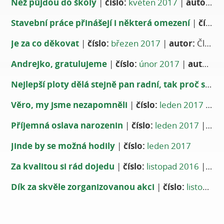
Než půjdou do školy
|
číslo:
květen 2017
|
autor:
Ka
Stavební práce přinášejí i některá omezení
|
číslo:
Je za co děkovat
|
číslo:
březen 2017
|
autor:
Členové Klubu seniorů I
Andrejko, gratulujeme
|
číslo:
únor 2017
|
autor:
Za
Nejlepší ploty dělá stejně pan radní, tak proč s ním zveřejňovat smlouvy?
Věro, my jsme nezapomněli
|
číslo:
leden 2017
|
au
Příjemná oslava narozenin
|
číslo:
leden 2017
|
aut
Jinde by se možná hodily
|
číslo:
leden 2017
Za kvalitou si rád dojedu
|
číslo:
listopad 2016
|
aut
Dík za skvěle zorganizovanou akci
|
číslo:
listopad 2016