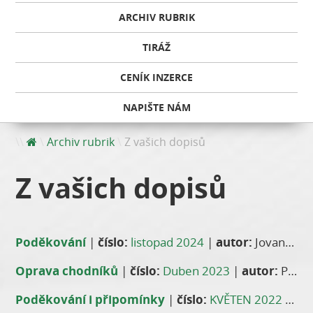
ARCHIV RUBRIK
TIRÁŽ
CENÍK INZERCE
NAPIŠTE NÁM
Archiv rubrik
Z vašich dopisů
Z vašich dopisů
Poděkování
|
číslo:
listopad 2024
|
autor:
Jovana Chvojková
Oprava chodníků
|
číslo:
Duben 2023
|
autor:
Petr R. Palouš
Poděkování i připomínky
|
číslo:
KVĚTEN 2022
|
aut