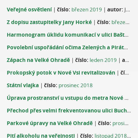
Veřejné osvětlení
|
číslo:
březen 2019
|
autor:
Jiří Jánský
Z dopisu zastupitelky Jany Horké
|
číslo:
březen 2019
Harmonogram úklidu komunikací v ulici Bašteckého
Povolební uspořádání očima Zelených a Pirátů pro 13
Zápach na Velké Ohradě
|
číslo:
leden 2019
|
autor:
Prokopský potok v Nové Vsi revitalizován
|
číslo:
l
Státní vlajka
|
číslo:
prosinec 2018
Úprava prostranství u vstupu do metra Nové Butovice
Přechod přes velmi frekventovanou ulici Bucharova k Lidlu
Parkové úpravy na Velké Ohradě
|
číslo:
prosinec 2018
Pití alkoholu na veřejnosti
|
číslo:
listopad 2018
|
au