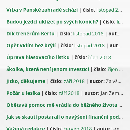
Vrba v Panské zahradě schází
|
číslo:
listopad 2018
Budou jezdci uklízet po svých koních?
|
číslo:
listopad 2018
Dík trenérům Kertu
|
číslo:
listopad 2018
|
autor:
Ba
Opět vidím bez brýlí
|
číslo:
listopad 2018
|
autor:
Li
Úprava hlasovacího lístku
|
číslo:
říjen 2018
Školka, která není jenom investicí
|
číslo:
říjen 2018
Jitko, děkujeme
|
číslo:
září 2018
|
autor:
Za všechny členy Stáňa Jarešová
Požár u lesíka
|
číslo:
září 2018
|
autor:
Jan Zeman
Obětavá pomoc mě vrátila do běžného života
|
čís
Jak se skauti postarali o navýšení finanční podpory spolkům v Praze 13
Vážená redakce
|
číslo:
červen 2018
|
autor:
-red-