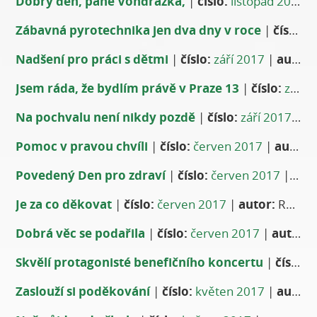
Dobrý den, pane Vondrážka,
|
číslo:
listopad 2017
Zábavná pyrotechnika jen dva dny v roce
|
číslo:
z
Nadšení pro práci s dětmi
|
číslo:
září 2017
|
autor:
Jsem ráda, že bydlím právě v Praze 13
|
číslo:
září 2017
Na pochvalu není nikdy pozdě
|
číslo:
září 2017
|
au
Pomoc v pravou chvíli
|
číslo:
červen 2017
|
autor:
Povedený Den pro zdraví
|
číslo:
červen 2017
|
aut
Je za co děkovat
|
číslo:
červen 2017
|
autor:
Rodiče z let minulých i současných
Dobrá věc se podařila
|
číslo:
červen 2017
|
autor:
Z
Skvělí protagonisté benefičního koncertu
|
číslo:
k
Zaslouží si poděkování
|
číslo:
květen 2017
|
autor: