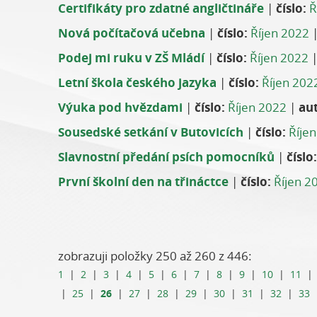
Certifikáty pro zdatné angličtináře
|
číslo:
Ř
Nová počítačová učebna
|
číslo:
Říjen 2022
Podej mi ruku v ZŠ Mládí
|
číslo:
Říjen 2022
Letní škola českého jazyka
|
číslo:
Říjen 202
Výuka pod hvězdami
|
číslo:
Říjen 2022
|
aut
Sousedské setkání v Butovicích
|
číslo:
Říje
Slavnostní předání psích pomocníků
|
číslo:
První školní den na třináctce
|
číslo:
Říjen 2
zobrazuji položky 250 až 260 z 446:
1
|
2
|
3
|
4
|
5
|
6
|
7
|
8
|
9
|
10
|
11
26
|
25
|
|
27
|
28
|
29
|
30
|
31
|
32
|
33