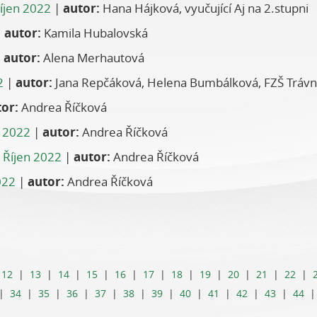
íjen 2022
|
autor:
Hana Hájková, vyučující Aj na 2.stupni
|
autor:
Kamila Hubalovská
|
autor:
Alena Merhautová
2
|
autor:
Jana Repčáková, Helena Bumbálková, FZŠ Trávn
or:
Andrea Říčková
n 2022
|
autor:
Andrea Říčková
Říjen 2022
|
autor:
Andrea Říčková
022
|
autor:
Andrea Říčková
|
12
|
13
|
14
|
15
|
16
|
17
|
18
|
19
|
20
|
21
|
22
|
|
34
|
35
|
36
|
37
|
38
|
39
|
40
|
41
|
42
|
43
|
44