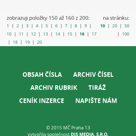
zobrazuji položky 150 až 160 z 200:
na stránku:
10
1
|
2
|
3
|
4
|
5
|
6
|
7
|
8
|
9
|
|
20
|
50
16
10
|
11
|
12
|
13
|
14
|
15
|
|
17
|
100
|
18
|
19
|
20
OBSAH ČÍSLA
ARCHIV ČÍSEL
ARCHIV RUBRIK
TIRÁŽ
CENÍK INZERCE
NAPIŠTE NÁM
© 2015 MČ Praha 13
vytvořila společnost
DIS MEDIA, S.R.O.