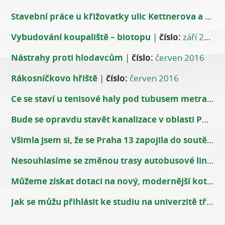
Stavební práce u křižovatky ulic Kettnerova a Horákova
Vybudování koupaliště – biotopu
|
číslo:
září 2016
Nástrahy proti hlodavcům
|
číslo:
červen 2016
Rákosníčkovo hřiště
|
číslo:
červen 2016
Ce se staví u tenisové haly pod tubusem metra?
|
č
Bude se opravdu stavět kanalizace v oblasti Pod Zličínem?
Všimla jsem si, že se Praha 13 zapojila do soutěže o Rákosníčkovo hřiště. Prý to dopadlo dobře. Dostaneme tedy hřiště?
Nesouhlasíme se změnou trasy autobusové linky č. 142. Jak se rozhodnete vy, pane starosto?
Můžeme získat dotaci na nový, modernější kotel?
Jak se můžu přihlásit ke studiu na univerzitě třetího věku?