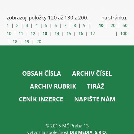
zobrazuji položky 120 až 130 z 200:
na stránku:
10
1
|
2
|
3
|
4
|
5
|
6
|
7
|
8
|
9
|
|
20
|
50
13
10
|
11
|
12
|
|
14
|
15
|
16
|
17
|
100
|
18
|
19
|
20
OBSAH ČÍSLA
ARCHIV ČÍSEL
ARCHIV RUBRIK
TIRÁŽ
CENÍK INZERCE
NAPIŠTE NÁM
© 2015 MČ Praha 13
vytvořila společnost
DIS MEDIA, S.R.O.