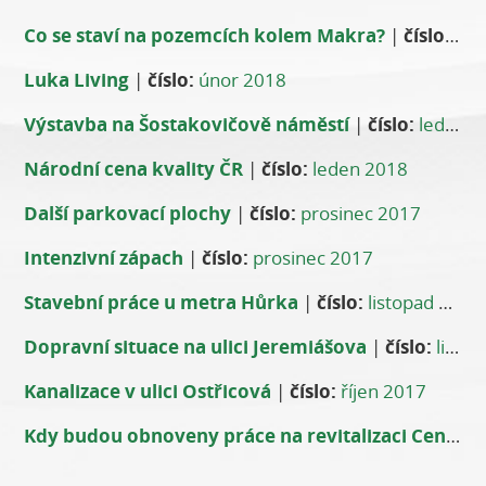
Co se staví na pozemcích kolem Makra?
|
číslo:
úno
Luka Living
|
číslo:
únor 2018
Výstavba na Šostakovičově náměstí
|
číslo:
leden 2018
Národní cena kvality ČR
|
číslo:
leden 2018
Další parkovací plochy
|
číslo:
prosinec 2017
Intenzivní zápach
|
číslo:
prosinec 2017
Stavební práce u metra Hůrka
|
číslo:
listopad 2017
Dopravní situace na ulici Jeremiášova
|
číslo:
listopad 2017
Kanalizace v ulici Ostřicová
|
číslo:
říjen 2017
Kdy budou obnoveny práce na revitalizaci Centrálního parku?