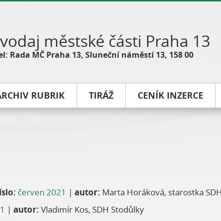
vodaj městské části Praha 13
l: Rada MČ Praha 13, Sluneční náměstí 13, 158 00
ARCHIV RUBRIK
TIRÁŽ
CENÍK INZERCE
íslo:
červen 2021
|
autor:
Marta Horáková, starostka SD
21
|
autor:
Vladimír Kos, SDH Stodůlky