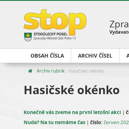
Zpra
Vydavate
OBSAH ČÍSLA
ARCHIV ČÍSEL
Archiv rubrik
Hasičské okénko
Hasičské okénko
Konečně vás zveme na první letošní akci
|
č
Nuda? Na tu nemáme čas
|
číslo:
červen 20