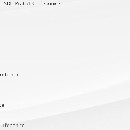
tel JSDH Praha13 - Třebonice
Třebonice
ce
H Třebonice