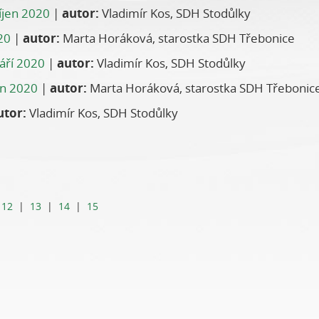
íjen 2020
|
autor:
Vladimír Kos, SDH Stodůlky
20
|
autor:
Marta Horáková, starostka SDH Třebonice
áří 2020
|
autor:
Vladimír Kos, SDH Stodůlky
n 2020
|
autor:
Marta Horáková, starostka SDH Třebonic
utor:
Vladimír Kos, SDH Stodůlky
|
12
|
13
|
14
|
15