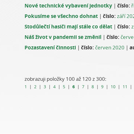
Nové technické vybavení jednotky
|
číslo:
ř
Pokusíme se všechno dohnat
|
číslo:
září 20
Stodůlečtí hasiči mají stále co dělat
|
číslo:
z
Náš život v pandemii se změnil
|
číslo:
červe
Pozastavení činnosti
|
číslo:
červen 2020
|
a
zobrazuji položky 100 až 120 z 300:
6
1
|
2
|
3
|
4
|
5
|
|
7
|
8
|
9
|
10
|
11