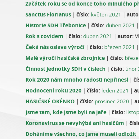
Začátek roku se od konce toho minulého příl
Sanctus Florianus
|
číslo:
květen 2021
|
auto
Historie SDH Třebonice
|
číslo:
duben 2021
Rok s covidem
|
číslo:
duben 2021
|
autor:
Vl
Čeká nás oslava výročí
|
číslo:
březen 2021
Malé výročí hasičské zbrojnice
|
číslo:
březe
Činnost jednotky SDH v číslech
|
číslo:
únor
Rok 2020 nám mnoho radosti nepřinesl
|
čí
Hodnocení roku 2020
|
číslo:
leden 2021
|
a
HASIČSKÉ OKÉNKO
|
číslo:
prosinec 2020
|
a
Jsme tam, kde jsme byli na jaře
|
číslo:
listo
Koronavirus se nevyhýbá ani hasičům
|
čísl
Doháníme všechno, co jsme museli odložit