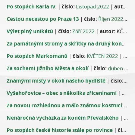
Po stopách Karla IV.
|
číslo:
Listopad 2022
|
autor:
KČ
Cestou necestou po Praze 13
|
číslo:
Říjen 2022
|
au
Výlet plný unikátů
|
číslo:
Září 2022
|
autor:
KČT, odbor Praha – Karlov, oddíl TurBan, Marta Kravčíková
Za památnými stromy a skřítky na druhý konec Prahy
Po stopách Markomanů
|
číslo:
KVĚTEN 2022
|
auto
Za sochami Jižního Města a okolí
|
číslo:
duben 2022
Známými místy v okolí našeho bydliště
|
číslo:
bře
Vyšehořovice – obec s několika zříceninami
|
číslo:
Za novou rozhlednou a málo známou kostnicí
|
čís
Nenáročná vycházka za koněm Převalského
|
číslo
Po stopách české historie stále po rovince
|
číslo:
l