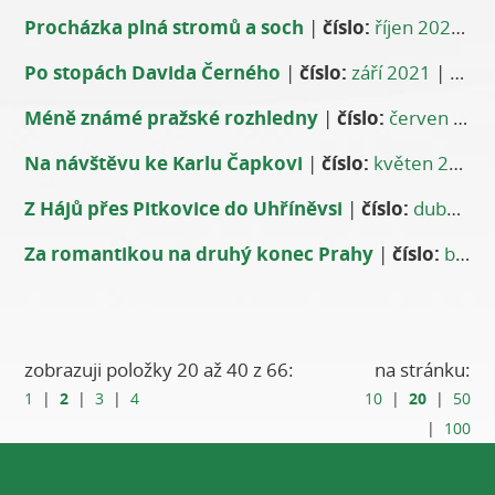
Procházka plná stromů a soch
|
číslo:
říjen 2021
|
a
Po stopách Davida Černého
|
číslo:
září 2021
|
auto
Méně známé pražské rozhledny
|
číslo:
červen 2021
Na návštěvu ke Karlu Čapkovi
|
číslo:
květen 2021
Z Hájů přes Pitkovice do Uhříněvsi
|
číslo:
duben 2021
Za romantikou na druhý konec Prahy
|
číslo:
březen 2021
zobrazuji položky 20 až 40 z 66:
na stránku:
2
20
1
|
|
3
|
4
10
|
|
50
|
100