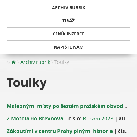
ARCHIV RUBRIK
TIRÁŽ
CENÍK INZERCE
NAPIŠTE NÁM
Archiv rubrik
Toulky
Toulky
Malebnými místy po šestém pražském obvodu
|
čí
Z Motola do Břevnova
|
číslo:
Březen 2023
|
autor:
Zákoutími v centru Prahy plnými historie
|
číslo:
P