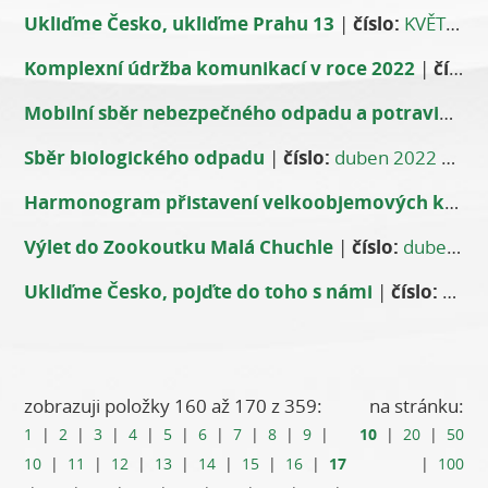
Ukliďme Česko, ukliďme Prahu 13
|
číslo:
KVĚTEN 2022
Komplexní údržba komunikací v roce 2022
|
číslo:
Mobilní sběr nebezpečného odpadu a potravinářských tuků a olejů
Sběr biologického odpadu
|
číslo:
duben 2022
|
aut
Harmonogram přistavení velkoobjemových kontejnerů
Výlet do Zookoutku Malá Chuchle
|
číslo:
duben 2022
Ukliďme Česko, pojďte do toho s námi
|
číslo:
dube
zobrazuji položky 160 až 170 z 359:
na stránku:
10
1
|
2
|
3
|
4
|
5
|
6
|
7
|
8
|
9
|
|
20
|
50
17
10
|
11
|
12
|
13
|
14
|
15
|
16
|
|
100