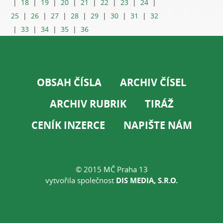
|
18
|
19
|
20
|
21
|
22
|
23
|
24
|
25
|
26
|
27
|
28
|
29
|
30
|
31
|
32
|
33
|
34
|
35
|
36
OBSAH ČÍSLA
ARCHIV ČÍSEL
ARCHIV RUBRIK
TIRÁŽ
CENÍK INZERCE
NAPIŠTE NÁM
© 2015 MČ Praha 13
vytvořila společnost
DIS MEDIA, S.R.O.