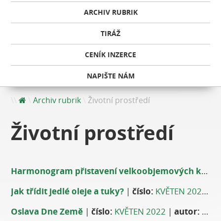
ARCHIV RUBRIK
TIRÁŽ
CENÍK INZERCE
NAPIŠTE NÁM
Archiv rubrik
Životní prostředí
Životní prostředí
Harmonogram přistavení velkoobjemových kontejnerů
Jak třídit jedlé oleje a tuky?
|
číslo:
KVĚTEN 2022
|
a
Oslava Dne Země
|
číslo:
KVĚTEN 2022
|
autor:
Eva Beránková